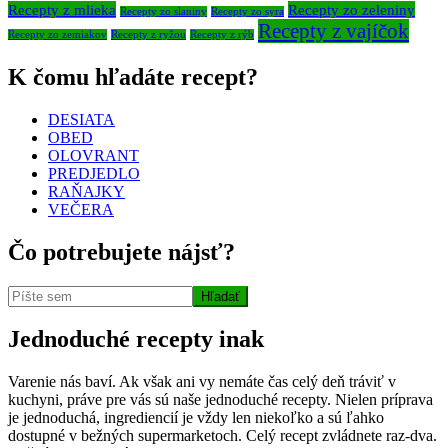
Recepty z mlieka
Recepty zo zeleniny
Recepty zo slaniny
Recepty zo syra
Recepty z vajíčok
Recepty zo zemiakov
Recepty z ryžou
Recepty z rýb
K čomu hľadáte recept?
DESIATA
OBED
OLOVRANT
PREDJEDLO
RAŇAJKY
VEČERA
Čo potrebujete nájsť?
Jednoduché recepty inak
Varenie nás baví. Ak však ani vy nemáte čas celý deň tráviť v
kuchyni, práve pre vás sú naše jednoduché recepty. Nielen príprava
je jednoduchá, ingrediencií je vždy len niekoľko a sú ľahko
dostupné v bežných supermarketoch. Celý recept zvládnete raz-dva.