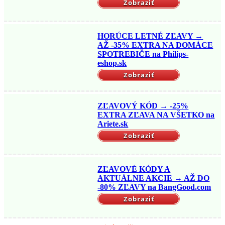
Zobraziť
HORÚCE LETNÉ ZĽAVY →
AŽ -35% EXTRA NA DOMÁCE
SPOTREBIČE na Philips-
eshop.sk
Zobraziť
ZĽAVOVÝ KÓD → -25%
EXTRA ZĽAVA NA VŠETKO na
Ariete.sk
Zobraziť
ZĽAVOVÉ KÓDY A
AKTUÁLNE AKCIE → AŽ DO
-80% ZĽAVY na BangGood.com
Zobraziť