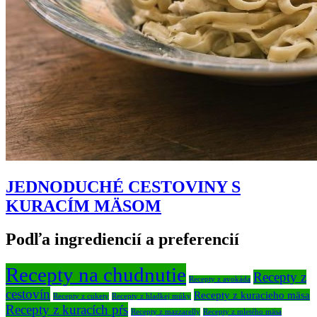
JEDNODUCHÉ CESTOVINY S
KURACÍM MÄSOM
Podľa ingrediencií a preferencií
Recepty na chudnutie
Recepty z
Recepty z avokáda
cestovín
Recepty z kuracieho mäsa
Recepty z cukety
Recepty z hladkej múky
Recepty z kuracích pŕs
Recepty z mazzarelly
Recepty z mletého mäsa