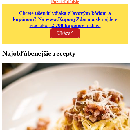
Pozrieť ďalšie
Chcete
ušetriť vďaka zľavovým kódom a
kupónom?
Na
www.KuponyZdarma.sk
nájdete
viac ako
12 700 kupónov
a zliav.
Ukázať
Najobľúbenejšie recepty