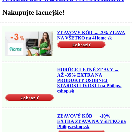
Nakupujte lacnejšie!
ZĽAVOVÝ KÓD → -3% ZĽAVA
NA VŠETKO na 4Home.sk
Zobraziť
HORÚCE LETNÉ ZĽAVY →
AŽ -35% EXTRA NA
PRODUKTY OSOBNEJ
STAROSTLIVOSTI na Philips-
eshop.sk
Zobraziť
ZĽAVOVÝ KÓD → -10%
EXTRA ZĽAVA NA VŠETKO na
Philips-eshop.sk