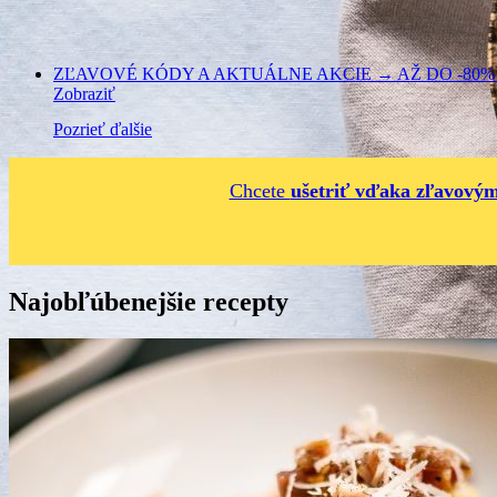
ZĽAVOVÉ KÓDY A AKTUÁLNE AKCIE → AŽ DO -80% Z
Zobraziť
Pozrieť ďalšie
Chcete
ušetriť vďaka zľavov
Najobľúbenejšie recepty