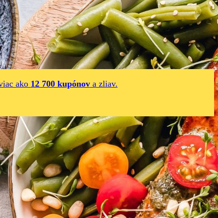
viac ako
12 700 kupónov
a zliav.