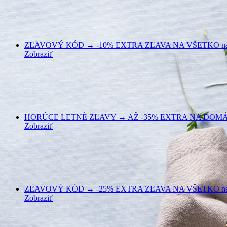
ZĽAVOVÝ KÓD → -10% EXTRA ZĽAVA NA VŠETKO na Ph
Zobraziť
HORÚCE LETNÉ ZĽAVY → AŽ -35% EXTRA NA DOMÁCE S
Zobraziť
ZĽAVOVÝ KÓD → -25% EXTRA ZĽAVA NA VŠETKO na A
Zobraziť