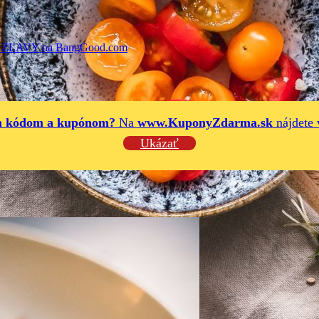
ĽAVY na BangGood.com
ým kódom a kupónom?
Na
www.KuponyZdarma.sk
nájdete 
Ukázať