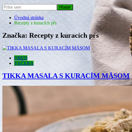
Úvodná stránka
Recepty z kuracích pŕs
Značka:
Recepty z kuracích pŕs
OBED
VEČERA
TIKKA MASALA S KURACÍM MÄSOM