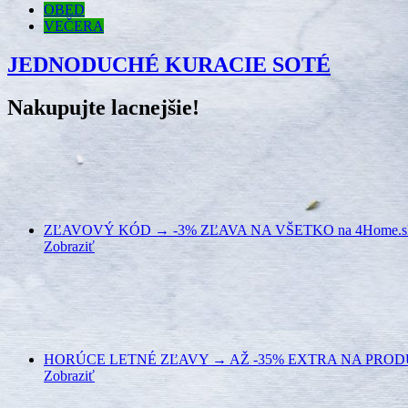
OBED
VEČERA
JEDNODUCHÉ KURACIE SOTÉ
Nakupujte lacnejšie!
ZĽAVOVÝ KÓD → -3% ZĽAVA NA VŠETKO na 4Home.s
Zobraziť
HORÚCE LETNÉ ZĽAVY → AŽ -35% EXTRA NA PRODUKT
Zobraziť