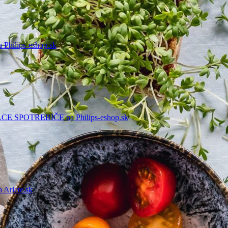
ilips-eshop.sk
POTREBIČE na Philips-eshop.sk
riete.sk