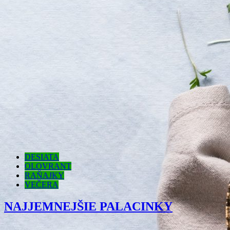
DESIATA
OLOVRANT
RAŇAJKY
VEČERA
NAJJEMNEJŠIE PALACINKY