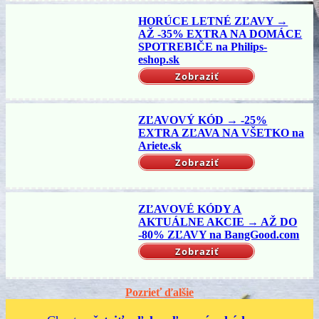
HORÚCE LETNÉ ZĽAVY →
AŽ -35% EXTRA NA DOMÁCE
SPOTREBIČE na Philips-
eshop.sk
Zobraziť
ZĽAVOVÝ KÓD → -25%
EXTRA ZĽAVA NA VŠETKO na
Ariete.sk
Zobraziť
ZĽAVOVÉ KÓDY A
AKTUÁLNE AKCIE → AŽ DO
-80% ZĽAVY na BangGood.com
Zobraziť
Pozrieť ďalšie