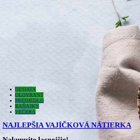
DESIATA
OLOVRANT
PREDJEDLO
RAŇAJKY
VEČERA
NAJLEPŠIA VAJÍČKOVÁ NÁTIERKA
Nakupujte lacnejšie!