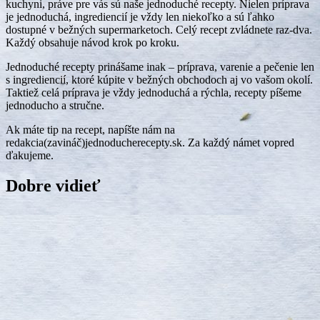
kuchyni, práve pre vás sú naše jednoduché recepty. Nielen príprava
je jednoduchá, ingrediencií je vždy len niekoľko a sú ľahko
dostupné v bežných supermarketoch. Celý recept zvládnete raz-dva.
Každý obsahuje návod krok po kroku.
Jednoduché recepty prinášame inak – príprava, varenie a pečenie len
s ingrediencií, ktoré kúpite v bežných obchodoch aj vo vašom okolí.
Taktiež celá príprava je vždy jednoduchá a rýchla, recepty píšeme
jednoducho a stručne.
Ak máte tip na recept, napíšte nám na
redakcia(zavináč)jednoducherecepty.sk. Za každý námet vopred
ďakujeme.
Dobre vidieť