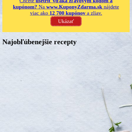
Chcete
ušetriť vďaka zľavovým kódom a
kupónom?
Na
www.KuponyZdarma.sk
nájdete
viac ako
12 700 kupónov
a zliav.
Ukázať
Najobľúbenejšie recepty