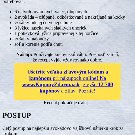
potrebovať:
6 natvrdo uvarených vajec, olúpaných
2 avokáda – ošúpané, odkôstkované a nakrájané na kocky
½ šálky mletej červenej cibule
3 lyžice nasekaných sladkých uhoriek
1 polievková lyžica pripravenej žltej horčice
⅓ šálky majonézy
soľ a korenie podľa chuti
Náš tip:
Používajte kuchynskú váhu. Presnosť zaručí,
že recept vyjde vždy rovnako dobre.
Ušetrite vďaka zľavovým kódom a
kupónom
pri nákupoch online! Na
www.KuponyZdarma.sk
je vyše
12 700
kupónov
a zliav. Pozrite!
Recept pokračuje ďalej...
POSTUP
Celý postup na najlepšiu avokádovo-vajíčkovú nátierku krok za
krokom.