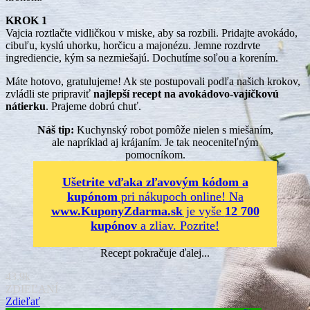
KROK 1
Vajcia roztlačte vidličkou v miske, aby sa rozbili. Pridajte avokádo,
cibuľu, kyslú uhorku, horčicu a majonézu. Jemne rozdrvte
ingrediencie, kým sa nezmiešajú. Dochutíme soľou a korením.
Máte hotovo, gratulujeme! Ak ste postupovali podľa našich krokov,
zvládli ste pripraviť
najlepší recept na avokádovo-vajíčkovú
nátierku
. Prajeme dobrú chuť.
Náš tip:
Kuchynský robot pomôže nielen s miešaním,
ale napríklad aj krájaním. Je tak neoceniteľným
pomocníkom.
Ušetrite vďaka zľavovým kódom a
kupónom
pri nákupoch online! Na
www.KuponyZdarma.sk
je vyše
12 700
kupónov
a zliav. Pozrite!
Recept pokračuje ďalej...
43.9k
ZDIEĽANÍ
Zdieľať