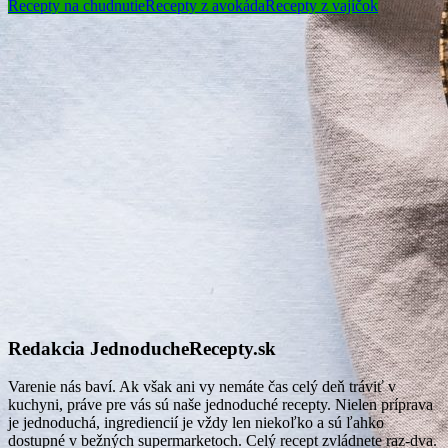
Recepty na chudnutie
Recepty z avokáda
Recepty z vajíčok
Redakcia JednoducheRecepty.sk
Varenie nás baví. Ak však ani vy nemáte čas celý deň tráviť v
kuchyni, práve pre vás sú naše jednoduché recepty. Nielen príprava
je jednoduchá, ingrediencií je vždy len niekoľko a sú ľahko
dostupné v bežných supermarketoch. Celý recept zvládnete raz-dva.