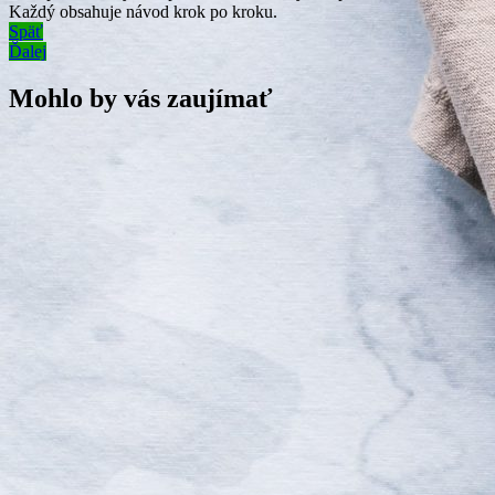
Každý obsahuje návod krok po kroku.
Navigácia
Späť
Ďalej
v
článku
Mohlo by vás zaujímať