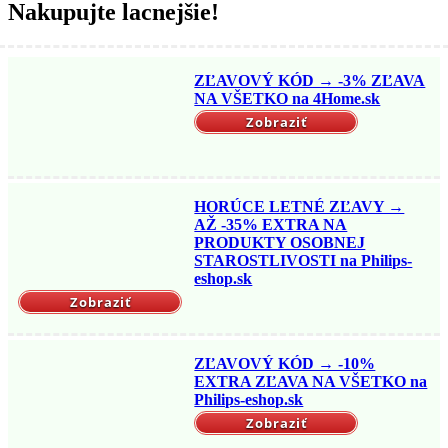
Nakupujte lacnejšie!
ZĽAVOVÝ KÓD → -3% ZĽAVA
NA VŠETKO na 4Home.sk
Zobraziť
HORÚCE LETNÉ ZĽAVY →
AŽ -35% EXTRA NA
PRODUKTY OSOBNEJ
STAROSTLIVOSTI na Philips-
eshop.sk
Zobraziť
ZĽAVOVÝ KÓD → -10%
EXTRA ZĽAVA NA VŠETKO na
Philips-eshop.sk
Zobraziť