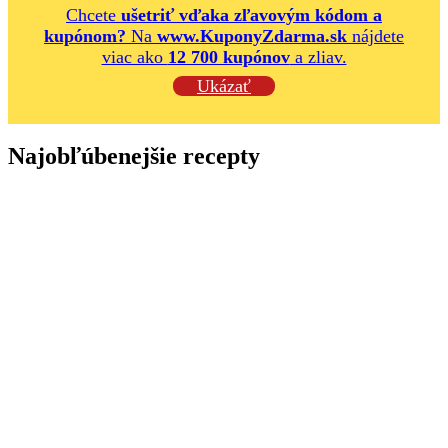
Chcete
ušetriť vďaka zľavovým kódom a
kupónom?
Na
www.KuponyZdarma.sk
nájdete
viac ako
12 700 kupónov
a zliav.
Ukázať
Najobľúbenejšie recepty