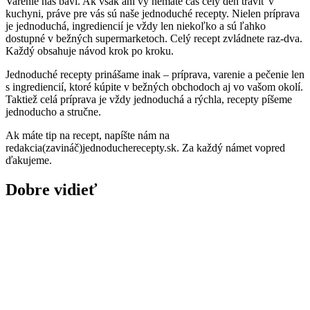
Varenie nás baví. Ak však ani vy nemáte čas celý deň tráviť v
kuchyni, práve pre vás sú naše jednoduché recepty. Nielen príprava
je jednoduchá, ingrediencií je vždy len niekoľko a sú ľahko
dostupné v bežných supermarketoch. Celý recept zvládnete raz-dva.
Každý obsahuje návod krok po kroku.
Jednoduché recepty prinášame inak – príprava, varenie a pečenie len
s ingrediencií, ktoré kúpite v bežných obchodoch aj vo vašom okolí.
Taktiež celá príprava je vždy jednoduchá a rýchla, recepty píšeme
jednoducho a stručne.
Ak máte tip na recept, napíšte nám na
redakcia(zavináč)jednoducherecepty.sk. Za každý námet vopred
ďakujeme.
Dobre vidieť