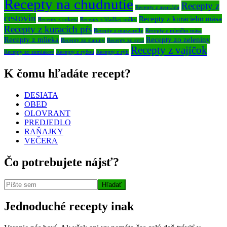
Recepty na chudnutie
Recepty z
Recepty z avokáda
cestovín
Recepty z kuracieho mäsa
Recepty z cukety
Recepty z hladkej múky
Recepty z kuracích pŕs
Recepty z mazzarelly
Recepty z mletého mäsa
Recepty z mlieka
Recepty zo zeleniny
Recepty zo slaniny
Recepty zo syra
Recepty z vajíčok
Recepty zo zemiakov
Recepty z ryžou
Recepty z rýb
K čomu hľadáte recept?
DESIATA
OBED
OLOVRANT
PREDJEDLO
RAŇAJKY
VEČERA
Čo potrebujete nájsť?
Jednoduché recepty inak