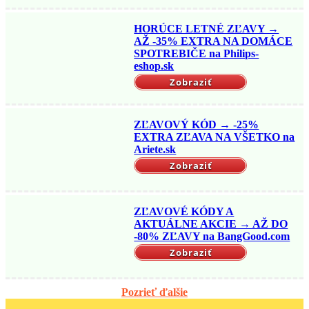
HORÚCE LETNÉ ZĽAVY →
AŽ -35% EXTRA NA DOMÁCE
SPOTREBIČE na Philips-
eshop.sk
Zobraziť
ZĽAVOVÝ KÓD → -25%
EXTRA ZĽAVA NA VŠETKO na
Ariete.sk
Zobraziť
ZĽAVOVÉ KÓDY A
AKTUÁLNE AKCIE → AŽ DO
-80% ZĽAVY na BangGood.com
Zobraziť
Pozrieť ďalšie