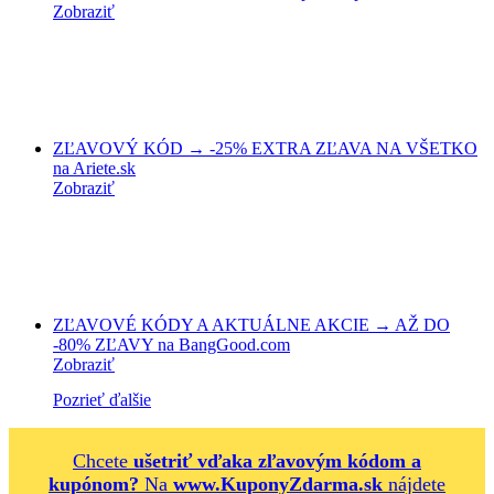
Zobraziť
ZĽAVOVÝ KÓD → -25% EXTRA ZĽAVA NA VŠETKO
na Ariete.sk
Zobraziť
ZĽAVOVÉ KÓDY A AKTUÁLNE AKCIE → AŽ DO
-80% ZĽAVY na BangGood.com
Zobraziť
Pozrieť ďalšie
Chcete
ušetriť vďaka zľavovým kódom a
kupónom?
Na
www.KuponyZdarma.sk
nájdete