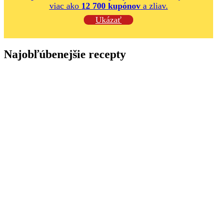
viac ako
12 700 kupónov
a zliav.
Ukázať
Najobľúbenejšie recepty