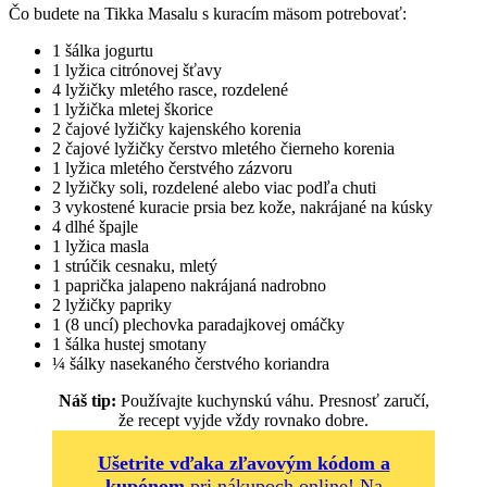
Čo budete na Tikka Masalu s kuracím mäsom potrebovať:
1 šálka jogurtu
1 lyžica citrónovej šťavy
4 lyžičky mletého rasce, rozdelené
1 lyžička mletej škorice
2 čajové lyžičky kajenského korenia
2 čajové lyžičky čerstvo mletého čierneho korenia
1 lyžica mletého čerstvého zázvoru
2 lyžičky soli, rozdelené alebo viac podľa chuti
3 vykostené kuracie prsia bez kože, nakrájané na kúsky
4 dlhé špajle
1 lyžica masla
1 strúčik cesnaku, mletý
1 paprička jalapeno nakrájaná nadrobno
2 lyžičky papriky
1 (8 uncí) plechovka paradajkovej omáčky
1 šálka hustej smotany
¼ šálky nasekaného čerstvého koriandra
Náš tip:
Používajte kuchynskú váhu. Presnosť zaručí,
že recept vyjde vždy rovnako dobre.
Ušetrite vďaka zľavovým kódom a
kupónom
pri nákupoch online! Na