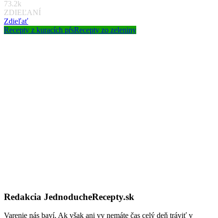
73.2k
ZDIEĽANÍ
Zdieľať
Recepty z kuracích pŕs
Recepty zo zeleniny
Redakcia JednoducheRecepty.sk
Varenie nás baví. Ak však ani vy nemáte čas celý deň tráviť v