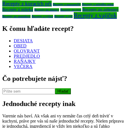
Recepty z kuracích pŕs
Recepty z mazzarelly
Recepty z mletého mäsa
Recepty z mlieka
Recepty zo zeleniny
Recepty zo slaniny
Recepty zo syra
Recepty z vajíčok
Recepty zo zemiakov
Recepty z ryžou
Recepty z rýb
K čomu hľadáte recept?
DESIATA
OBED
OLOVRANT
PREDJEDLO
RAŇAJKY
VEČERA
Čo potrebujete nájsť?
Jednoduché recepty inak
Varenie nás baví. Ak však ani vy nemáte čas celý deň tráviť v
kuchyni, práve pre vás sú naše jednoduché recepty. Nielen príprava
je jednoduchá, ingrediencií je vždy len niekoľko a sú ľahko