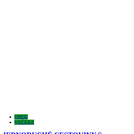
OBED
VEČERA