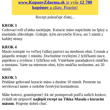
www.KuponyZdarma.sk
je vyše
12 700
kupónov
a zliav. Pozrite!
Recept pokračuje ďalej...
KROK 3
Grilovací rošt zľahka naolejujte. Kuracie mäso napichnite na špízy a
marinádu zlikvidujte. Grilujte, kým nevytečie šťava, asi 5 minút z
každej strany.
KROK 4
Maslo roztopte vo veľkej ťažkej panvici na strednom ohni. Cesnak a
jalapeňo restujte 1 minútu. Dochutíme zvyšnými 2 lyžičkami rasce,
paprikou a zvyšnou 1 lyžičkou soli. Vmiešame paradajkovú omáčku
a smotanu. Varte na miernom ohni, kým omáčka nezhustne, asi 20
minút.
KROK 5
Pridáme grilované kuracie mäso a dusíme 10 minút. Preneste na
servírovací tanier a ozdobte čerstvým koriandrom.
Máte hotovo, gratulujeme! Ak ste postupovali podľa našich krokov,
zvládli ste pripraviť
najlepší recept na Tikka Masala s kuracím
mäsom
. Prajeme dobrú chuť.