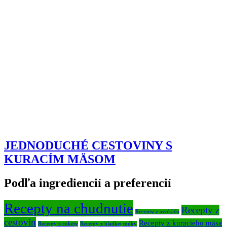
JEDNODUCHÉ CESTOVINY S
KURACÍM MÄSOM
Podľa ingrediencií a preferencií
Recepty na chudnutie
Recepty z
Recepty z avokáda
cestovín
Recepty z kuracieho mäsa
Recepty z cukety
Recepty z hladkej múky