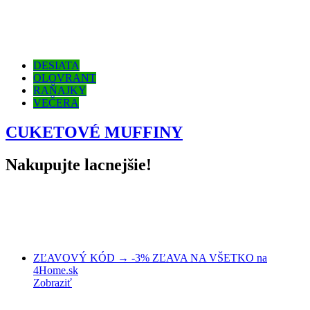
DESIATA
OLOVRANT
RAŇAJKY
VEČERA
CUKETOVÉ MUFFINY
Nakupujte lacnejšie!
ZĽAVOVÝ KÓD → -3% ZĽAVA NA VŠETKO na
4Home.sk
Zobraziť