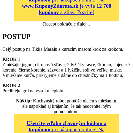
www.KuponyZdarma.sk
je vyše
12 700
kupónov
a zliav. Pozrite!
Recept pokračuje ďalej...
POSTUP
Celý postup na Tikka Masalu s kuracím mäsom krok za krokom.
KROK 1
Zmiešajte jogurt, citrónovú šťavu, 2 lyžičky rasce, škoricu, kajenské
korenie, čierne korenie, zázvor a 1 lyžičku soli vo veľkej miske.
Vmiešame kurča, prikryjeme a dáme do chladničky na 1 hodinu.
KROK 2
Predhrejte gril na vysokú teplotu.
Náš tip:
Kuchynský robot pomôže nielen s miešaním,
ale napríklad aj krájaním. Je tak neoceniteľným
pomocníkom.
Ušetrite vďaka zľavovým kódom a
kupónom
pri nákupoch online! Na